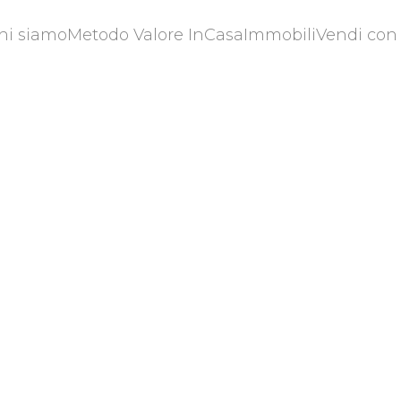
hi siamo
Metodo Valore InCasa
Immobili
Vendi con
hi siamo
Metodo Valore InCasa
Immobili
Vendi con