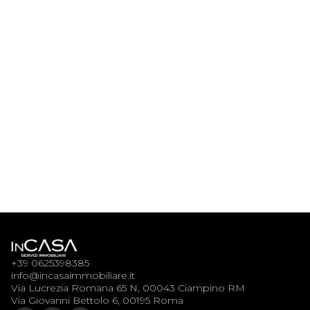
Vendere casa con il mutuo ancora in corso:
guida completa
April 11, 2025
2
min lettura
+39 0625398385
info@incasaimmobiliare.it
Via Lucrezia Romana 65 N, 00043 Ciampino RM
Via Giovanni Bettolo 6, 00195 Roma