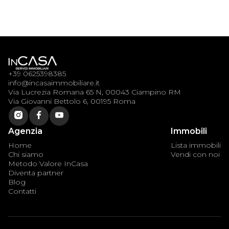
75
m²
2
Classe
G
+39 0625398385
info@incasaimmobiliare.it
Via Lucrezia Romana 65 N, 00043 Ciampino RM
Via Giovanni Bettolo 6, 00195 Roma
Agenzia
Immobili
Home
Lista immobili
Chi siamo
Vendi con noi
Metodo Valore InCasa
Diventa partner
Blog
Contatti