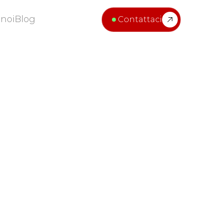
 noi
Blog
Contattaci
 noi
Blog
Location
Type
Property