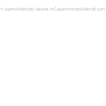
hi siamo
Metodo Valore InCasa
Immobili
Vendi con
hi siamo
Metodo Valore InCasa
Immobili
Vendi con