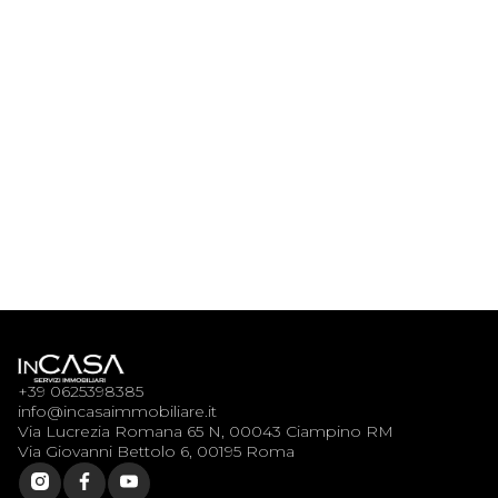
Via Cesare Algranati 27,
Bilocale con balcone zona
$
Tiburtina
sq.ft
+39 0625398385
info@incasaimmobiliare.it
Via Lucrezia Romana 65 N, 00043 Ciampino RM
Via Giovanni Bettolo 6, 00195 Roma