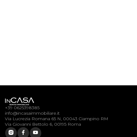
Via Cesare Algranati 27,
Bilocale con balcone zona
$
Tiburtina
sq.ft
+39 0625398385
info@incasaimmobiliare.it
Via Lucrezia Romana 65 N, 00043 Ciampino RM
Via Giovanni Bettolo 6, 00195 Roma