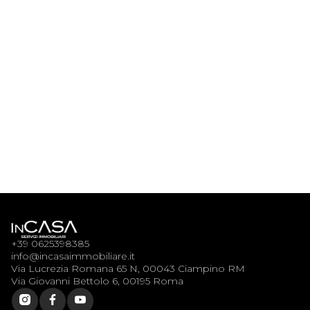
Via Cesare Algranati 27,
Bilocale con balcone zona
$
Tiburtina
sq.ft
+39 0625398385
info@incasaimmobiliare.it
Via Lucrezia Romana 65 N, 00043 Ciampino RM
Via Giovanni Bettolo 6, 00195 Roma